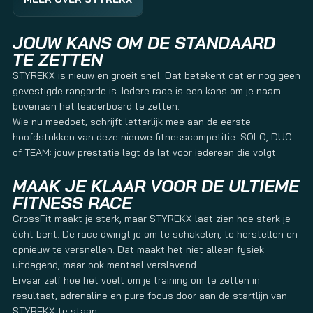
JOUW KANS OM DE STANDAARD
TE ZETTEN
ZO TRAIN JE VOOR DE STRENGTHERG!
STYREKX is nieuw en groeit snel. Dat betekent dat er nog geen
<section class="text-token-text-primary w-full
gevestigde rangorde is. Iedere race is een kans om je naam
focus:outline-none [--shadow-height:45px] has-data-
bovenaan het leaderboard te zetten.
writing-block:pointer-events-none has-data-writing-
Wie nu meedoet, schrijft letterlijk mee aan de eerste
block:-mt-(--shadow-height) has-data-writing-block:pt-
hoofdstukken van deze nieuwe fitnesscompetitie. SOLO, DUO
(--shadow-height) [&:has([data-writing-
block])>*]:pointer-events-auto [content-visibility:auto]
of TEAM: jouw prestatie legt de lat voor iedereen die volgt.
supports-[content-visibility:auto]:[contain-intrinsic-
size:auto_100lvh] R6Vx5W_threadScrollVars scroll-mb-
MAAK JE KLAAR VOOR DE ULTIEME
[calc(var(--scroll-root-safe-area-inset-
FITNESS RACE
bottom,0px)+var(--thread-response-height))] scroll-mt-
[calc(var(--header-
CrossFit maakt je sterk, maar STYREKX laat zien hoe sterk je
height)+min(200px,max(70px,20svh)))]" dir="auto" data-
écht bent. De race dwingt je om te schakelen, te herstellen en
turn-id="request-WEB:6393dd0f-2e5a-404e-810d-
opnieuw te versnellen. Dat maakt het niet alleen fysiek
c691db181957-8" data-testid="conversation-turn-18"
uitdagend, maar ook mentaal verslavend.
data-scroll-anchor="false" data-turn="assistant"> <div
Ervaar zelf hoe het voelt om je training om te zetten in
class="text-base my-auto mx-auto pb-10 [--thread-
resultaat, adrenaline en pure focus door aan de startlijn van
content-margin:var(--thread-content-margin-
STYREKX te staan.
xs,calc(var(--spacing)*4))] @w-sm/main:[--thread-