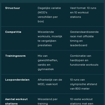
Structuur
Dagelijks variatie
Vast format: 10 runs
(WOD’s
en 10 workout
verschillen per
stations
box)
Competitie
Wisselende
Gestandaardiseerde
workouts, moeilijk
race met officiële
te vergelijken
timing en
prestaties
leaderboard
Trainingsvorm
Mix van
Combinatie van
gewichtheffen,
hardlopen en
cardio en
functionele workouts
gymnastiek
Looponderdelen
Afhankelijk van de
10 runs van
WOD, vaak kort
olympische afstand
van 800 meter
Aantal workout
Wisselend per
10 vaste workout
stations
training
stations met een