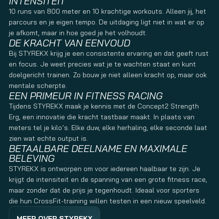
INTENSITEIT
10 runs van 800 meter en 10 krachtige workouts. Alleen jij, het
parcours en je eigen tempo. De uitdaging ligt niet in wat er op
je afkomt, maar in hoe goed je het volhoudt.
DE KRACHT VAN EENVOUD
Bij STYREKX krijg je een consistente ervaring en dat geeft rust
en focus. Je weet precies wat je te wachten staat en kunt
doelgericht trainen. Zo bouw je niet alleen kracht op, maar ook
mentale scherpte.
EEN PRIMEUR IN FITNESS RACING
Tijdens STYREKX maak je kennis met de Concept2 Strength
Erg, een innovatie die kracht tastbaar maakt. In plaats van
meters tel je kilo’s. Elke duw, elke herhaling, elke seconde laat
zien wat echte output is.
BETAALBARE DEELNAME EN MAXIMALE
BELEVING
STYREKX is ontworpen om voor iedereen haalbaar te zijn. Je
krijgt de intensiteit en de spanning van een grote fitness race,
maar zonder dat de prijs je tegenhoudt. Ideaal voor sporters
die hun CrossFit-training willen testen in een nieuw speelveld.
MEER OVER STYREKX