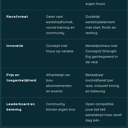
eigen focus
Raceformat
Geen vast
Duidelijk
wedstrijdformat,
wedstrijdelement
vooral training en
met start, finish en
community
ranking
Innovatie
Concept met
Wereldprimeur met
focus op variatie
Concept2 Strength
Erg geïntegreerd in
de race
Prijs en
Afhankelijk van
Betaalbaar
toegankelijkheid
box-
inschrijftarief per
abonnementen
race, inclusief timing
en events
en beleving
Leaderboard en
Community
Open competitie:
beleving
binnen eigen box
jouw tijd telt
wereldwijd mee vanaf
dag één