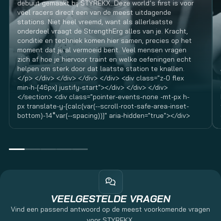
debuut gemaakt bij STYREKX. Deze world’s first is voor
veel racers direct een van de meest uitdagende
stations. Niet heel vreemd, want als allerlaatste
onderdeel vraagt de StrengthErg alles van je. Kracht,
conditie en techniek komen hier samen, precies op het
moment dat je al vermoeid bent. Veel mensen vragen
zich af hoe je hiervoor traint en welke oefeningen echt
helpen om sterk door dat laatste station te knallen.
</p> </div> </div> </div> </div> <div class="z-0 flex
min-h-[46px] justify-start"></div> </div> </div>
</section> <div class="pointer-events-none -mt-px h-
px translate-y-[calc(var(--scroll-root-safe-area-inset-
bottom)-14*var(--spacing))]" aria-hidden="true"></div>
VEELGESTELDE VRAGEN
Vind een passend antwoord op de meest voorkomende vragen
voor STYREKX.