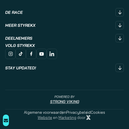
DE RACE
Races
MEER STYREKX
Stations
Word vrijwilliger
Divisies
DEELNEMERS
Partnerclubs
Download Rulebook
Accountomgeving
Mediakit
Trainen voor STYREKX
VOLG STYREKX
Actueel
Veelgestelde vragen
Hartstichting
Contact
STAY UPDATED!
Meld je aan voor onze nieuwsbrief, scoor als eerste je tickets
en mis niks van je favoriete fitnessrace!
E-mailadres
*
POWERED BY
STRONG VIKING
Algemene voorwaarden
Privacybeleid
Cookies
Website
en
Marketing
door