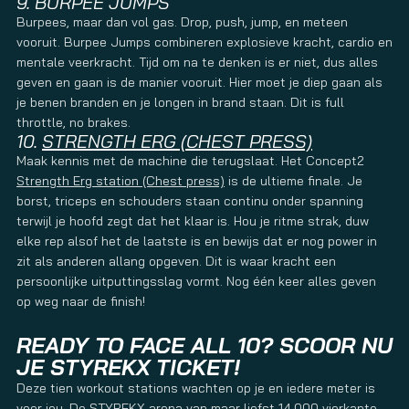
9. BURPEE JUMPS
Burpees, maar dan vol gas. Drop, push, jump, en meteen
vooruit. Burpee Jumps combineren explosieve kracht, cardio en
mentale veerkracht. Tijd om na te denken is er niet, dus alles
geven en gaan is de manier vooruit. Hier moet je diep gaan als
je benen branden en je longen in brand staan. Dit is full
throttle, no brakes.
10.
STRENGTH ERG (CHEST PRESS)
ZO TRAIN JE VOOR DE STRENGTHERG!
Maak kennis met de machine die terugslaat. Het Concept2
<section class="text-token-text-primary w-full
Strength Erg station (Chest press)
is de ultieme finale. Je
focus:outline-none [--shadow-height:45px] has-data-
borst, triceps en schouders staan continu onder spanning
writing-block:pointer-events-none has-data-writing-
block:-mt-(--shadow-height) has-data-writing-block:pt-
terwijl je hoofd zegt dat het klaar is. Hou je ritme strak, duw
(--shadow-height) [&:has([data-writing-
elke rep alsof het de laatste is en bewijs dat er nog power in
block])>*]:pointer-events-auto [content-visibility:auto]
zit als anderen allang opgeven. Dit is waar kracht een
supports-[content-visibility:auto]:[contain-intrinsic-
persoonlijke uitputtingsslag vormt. Nog één keer alles geven
size:auto_100lvh] R6Vx5W_threadScrollVars scroll-mb-
op weg naar de finish!
[calc(var(--scroll-root-safe-area-inset-
bottom,0px)+var(--thread-response-height))] scroll-mt-
READY TO FACE ALL 10? SCOOR NU
[calc(var(--header-
height)+min(200px,max(70px,20svh)))]" dir="auto" data-
JE STYREKX TICKET!
turn-id="request-WEB:6393dd0f-2e5a-404e-810d-
Deze tien workout stations wachten op je en iedere meter is
c691db181957-8" data-testid="conversation-turn-18"
voor jou. De STYREKX arena van maar liefst 14.000 vierkante