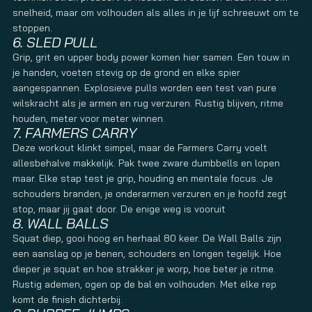
snelheid, maar om volhouden als alles in je lijf schreeuwt om te
stoppen.
6. SLED PULL
Grip, grit en upper body power komen hier samen. Een touw in
je handen, voeten stevig op de grond en elke spier
aangespannen. Explosieve pulls worden een test van pure
wilskracht als je armen en rug verzuren. Rustig blijven, ritme
houden, meter voor meter winnen.
7. FARMERS CARRY
Deze workout klinkt simpel, maar de Farmers Carry voelt
allesbehalve makkelijk. Pak twee zware dumbbells en lopen
maar. Elke stap test je grip, houding en mentale focus. Je
schouders branden, je onderarmen verzuren en je hoofd zegt
stop, maar jij gaat door. De enige weg is vooruit
8. WALL BALLS
Squat diep, gooi hoog en herhaal 80 keer. De Wall Balls zijn
een aanslag op je benen, schouders en longen tegelijk. Hoe
dieper je squat en hoe strakker je worp, hoe beter je ritme.
Rustig ademen, ogen op de bal en volhouden. Met elke rep
komt de finish dichterbij.