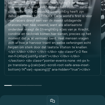
break-word dark markdown-new-styling"> <p data-
start="0" data-end="446" data-is-last-node="" data-is-
only-node="">De Concept2 StrengthErg heeft zijn
debuut gemaakt bij STYREKX. Deze world’s first is voor
veel racers direct een van de meest uitdagende
stations. Niet heel vreemd, want als allerlaatste
onderdeel vraagt de StrengthErg alles van je. Kracht,
conditie en techniek komen hier samen, precies op het
moment dat je al vermoeid bent. Veel mensen vragen
zich af hoe je hiervoor traint en welke oefeningen echt
helpen om sterk door dat laatste station te knallen.
</p> </div> </div> </div> </div> <div class="z-0 flex
min-h-[46px] justify-start"></div> </div> </div>
</section> <div class="pointer-events-none -mt-px h-
px translate-y-[calc(var(--scroll-root-safe-area-inset-
bottom)-14*var(--spacing))]" aria-hidden="true"></div>