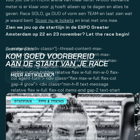
data-scroll-anchor="false" data-turn="assistant"> <div
meter is er klaar voor: jij hoeft alleen op te dagen en alles te
class="text-base my-auto mx-auto pb-10 [--thread-
content-margin:var(--thread-content-margin-
geven. Race SOLO, ga DUO of vorm een TEAM en laat zien wat
xs,calc(var(--spacing)*4))] @w-sm/main:[--thread-
je waard bent.
Scoor nu je tickets
en knal met ons mee.
content-margin:var(--thread-content-margin-
Zien we jou op de startlijn in de EXPO Greater
sm,calc(var(--spacing)*6))] @w-lg/main:[--thread-
Amsterdam op 22 en 23 november? Let the race begin!
content-margin:var(--thread-content-margin-
lg,calc(var(--spacing)*16))] px-(--thread-content-
margin)"> <div class="[--thread-content-max-
Beat the odds
KOM GOED VOORBEREID
width:40rem] @w-lg/main:[--thread-content-max-
width:48rem] mx-auto max-w-(--thread-content-max-
AAN DE START VAN JE RACE
width) flex-1 group/turn-messages focus-
visible:outline-hidden relative flex w-full min-w-0 flex-
MEER ARTIKELEN
col agent-turn"> <div class="flex max-w-full flex-col
gap-4 grow"> <div class="min-h-8 text-message
relative flex w-full flex-col items-end gap-2 text-start
break-words whitespace-normal outline-none
STATIONS
TIPS & TRICKS
keyboard-focused:focus-ring [.text-message+&]:mt-1"
dir="auto" tabindex="0" data-message-author-
role="assistant" data-message-id="539565d5-4d46-
4d73-a46d-59a0eb392c4c" data-message-model-
slug="gpt-5-3" data-turn-start-message="true"> <div
class="flex w-full flex-col gap-1 empty:hidden"> <div
class="markdown prose dark:prose-invert w-full wrap-