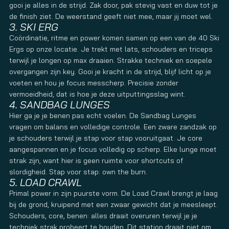
gooi je alles in de strijd. Zak door, pak stevig vast en duw tot je
de finish ziet. De weerstand geeft niet mee, maar jij moet wel.
3. SKI ERG
Coördinatie, ritme en power komen samen op een van de 40 Ski
Ergs op onze locatie. Je trekt met lats, schouders en triceps
terwijl je longen op max draaien. Strakke techniek en soepele
overgangen zijn key. Gooi je kracht in de strijd, blijf licht op je
voeten en hou je focus messcherp. Precisie zonder
vermoeidheid, dat is hoe je deze uitputtingsslag wint.
4. SANDBAG LUNGES
Hier ga je je benen pas echt voelen. De Sandbag Lunges
vragen om balans en volledige controle. Een zware zandzak op
je schouders terwijl je stap voor stap vooruitgaat. Je core
aangespannen en je focus volledig op scherp. Elke lunge moet
strak zijn, want hier is geen ruimte voor shortcuts of
slordigheid. Stap voor stap: own the burn.
5. LOAD CRAWL
Primal power in zijn puurste vorm. De Load Crawl brengt je laag
bij de grond, kruipend met een zwaar gewicht dat je meesleept.
Schouders, core, benen: alles draait overuren terwijl je je
techniek strak probeert te houden. Dit station draait niet om