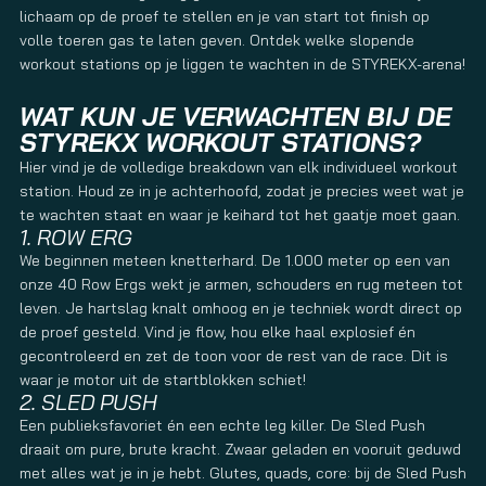
lichaam op de proef te stellen en je van start tot finish op
volle toeren gas te laten geven. Ontdek welke slopende
workout stations op je liggen te wachten in de STYREKX-arena!
WAT KUN JE VERWACHTEN BIJ DE
STYREKX WORKOUT STATIONS?
Hier vind je de volledige breakdown van elk individueel workout
station. Houd ze in je achterhoofd, zodat je precies weet wat je
te wachten staat en waar je keihard tot het gaatje moet gaan.
1. ROW ERG
We beginnen meteen knetterhard. De 1.000 meter op een van
onze 40 Row Ergs wekt je armen, schouders en rug meteen tot
leven. Je hartslag knalt omhoog en je techniek wordt direct op
de proef gesteld. Vind je flow, hou elke haal explosief én
gecontroleerd en zet de toon voor de rest van de race. Dit is
waar je motor uit de startblokken schiet!
2. SLED PUSH
Een publieksfavoriet én een echte leg killer. De Sled Push
draait om pure, brute kracht. Zwaar geladen en vooruit geduwd
met alles wat je in je hebt. Glutes, quads, core: bij de Sled Push